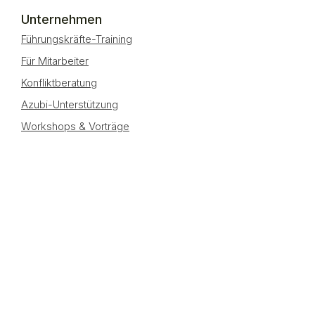
Unternehmen
Führungskräfte-Training
Für Mitarbeiter
Konfliktberatung
Azubi-Unterstützung
Workshops & Vorträge
Privatpersonen
Gesprächstherapie
Verhaltenstherapie
ReStart-Programm
Identität finden (LGBTQ)
Sichere Terminbuchung
Darüber hinaus